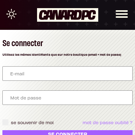
Se connecter
Utilisez les mêmes identifiants que sur notre boutique (email + mot de passe)
se souvenir de moi
mot de passe oublié ?
SE CONNECTER