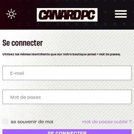
Se connecter
Utilisez les mêmes identifiants que sur notre boutique (email + mot de passe)
se souvenir de moi
mot de passe oublié ?
SE CONNECTER