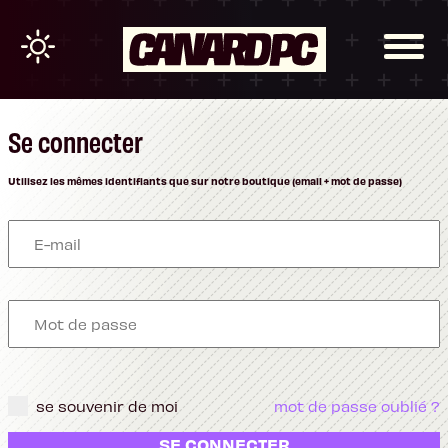
Se connecter
Utilisez les mêmes identifiants que sur notre boutique (email + mot de passe)
se souvenir de moi
mot de passe oublié ?
SE CONNECTER