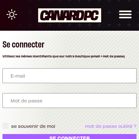
Se connecter
Utilisez les mêmes identifiants que sur notre boutique (email + mot de passe)
se souvenir de moi
mot de passe oublié ?
SE CONNECTER