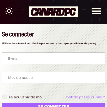
Se connecter
Utilisez les mêmes identifiants que sur notre boutique (email + mot de passe)
se souvenir de moi
mot de passe oublié ?
SE CONNECTER