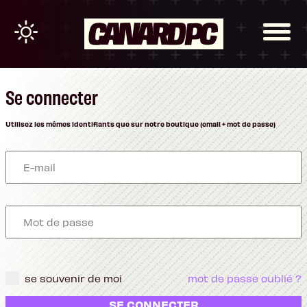
Se connecter
Utilisez les mêmes identifiants que sur notre boutique (email + mot de passe)
se souvenir de moi
mot de passe oublié ?
SE CONNECTER