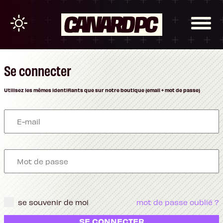
Se connecter
Utilisez les mêmes identifiants que sur notre boutique (email + mot de passe)
se souvenir de moi
mot de passe oublié ?
SE CONNECTER