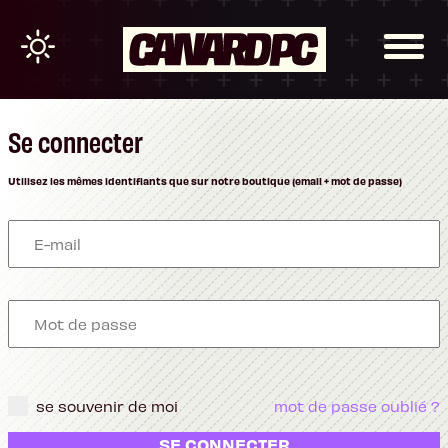
Se connecter
Utilisez les mêmes identifiants que sur notre boutique (email + mot de passe)
se souvenir de moi
mot de passe oublié ?
SE CONNECTER