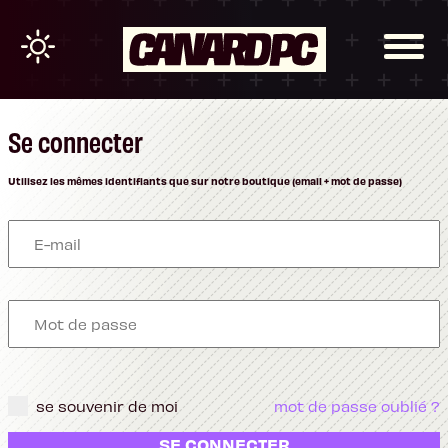
Se connecter
Utilisez les mêmes identifiants que sur notre boutique (email + mot de passe)
se souvenir de moi
mot de passe oublié ?
SE CONNECTER