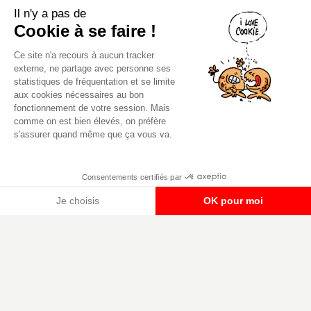
Il n'y a pas de
Cookie à se faire !
Ce site n'a recours à aucun tracker
externe, ne partage avec personne ses
statistiques de fréquentation et se limite
aux cookies nécessaires au bon
fonctionnement de votre session. Mais
comme on est bien élevés, on préfère
Canard PC
s'assurer quand même que ça vous va.
Kiosque numérique
Boutique
Consentements certifiés par
Je choisis
OK pour moi
Plateforme de Gestion du Consentement : Per
Axeptio consent
Notre plateforme vous permet d'adapter et de g
Mentions légales, CGU,
Copyright 2000-2980 (au moins on est
RGPD
peinards), Canard PC. Editeur Presse
Non-Stop. Tous droits réservés.
Préférences cookies