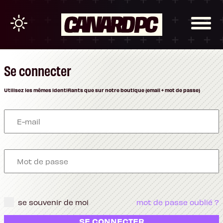
Se connecter
Utilisez les mêmes identifiants que sur notre boutique (email + mot de passe)
se souvenir de moi
mot de passe oublié ?
SE CONNECTER