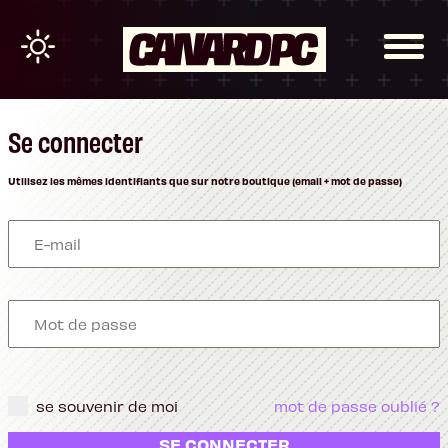
Se connecter
Utilisez les mêmes identifiants que sur notre boutique (email + mot de passe)
se souvenir de moi
mot de passe oublié ?
SE CONNECTER