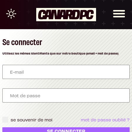
Se connecter
Utilisez les mêmes identifiants que sur notre boutique (email + mot de passe)
se souvenir de moi
mot de passe oublié ?
SE CONNECTER