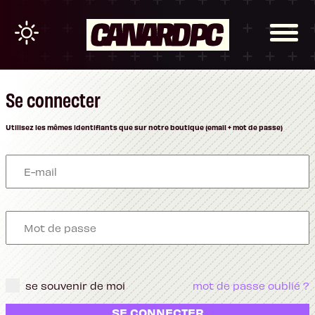
Se connecter
Utilisez les mêmes identifiants que sur notre boutique (email + mot de passe)
se souvenir de moi
mot de passe oublié ?
SE CONNECTER