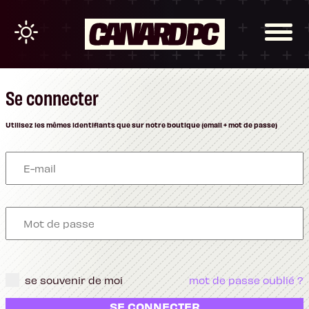
Se connecter
Utilisez les mêmes identifiants que sur notre boutique (email + mot de passe)
se souvenir de moi
mot de passe oublié ?
SE CONNECTER