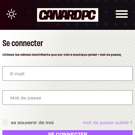
Se connecter
Utilisez les mêmes identifiants que sur notre boutique (email + mot de passe)
se souvenir de moi
mot de passe oublié ?
SE CONNECTER