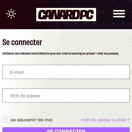
Se connecter
Utilisez les mêmes identifiants que sur notre boutique (email + mot de passe)
se souvenir de moi
mot de passe oublié ?
SE CONNECTER