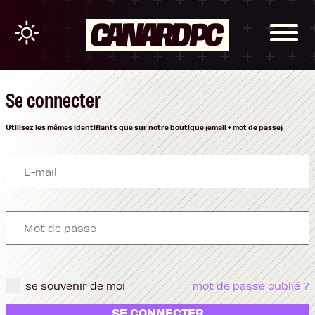
Se connecter
Utilisez les mêmes identifiants que sur notre boutique (email + mot de passe)
se souvenir de moi
mot de passe oublié ?
SE CONNECTER