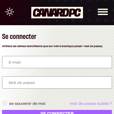
Se connecter
Utilisez les mêmes identifiants que sur notre boutique (email + mot de passe)
se souvenir de moi
mot de passe oublié ?
SE CONNECTER