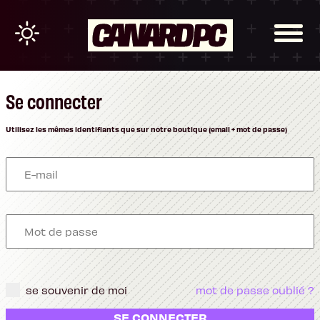
Se connecter
Utilisez les mêmes identifiants que sur notre boutique (email + mot de passe)
se souvenir de moi
mot de passe oublié ?
SE CONNECTER