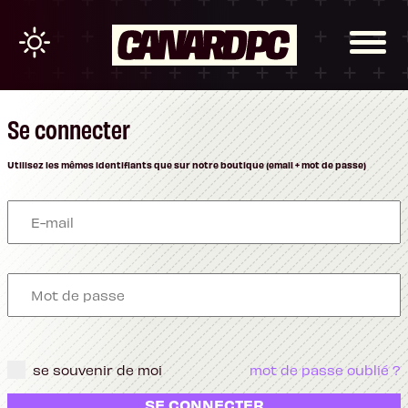
Se connecter
Utilisez les mêmes identifiants que sur notre boutique (email + mot de passe)
se souvenir de moi
mot de passe oublié ?
SE CONNECTER