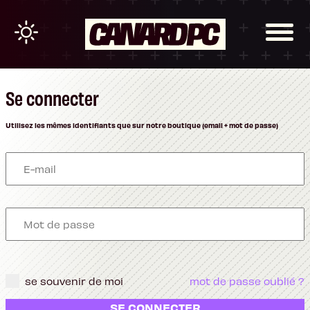
Se connecter
Utilisez les mêmes identifiants que sur notre boutique (email + mot de passe)
se souvenir de moi
mot de passe oublié ?
SE CONNECTER