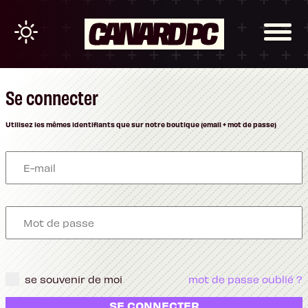
Se connecter
Utilisez les mêmes identifiants que sur notre boutique (email + mot de passe)
se souvenir de moi
mot de passe oublié ?
SE CONNECTER