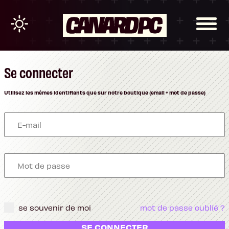
Se connecter
Utilisez les mêmes identifiants que sur notre boutique (email + mot de passe)
se souvenir de moi
mot de passe oublié ?
SE CONNECTER