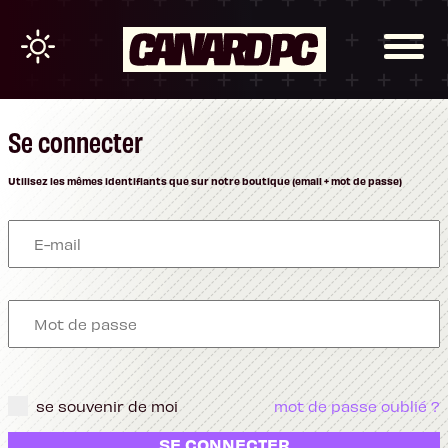
Se connecter
Utilisez les mêmes identifiants que sur notre boutique (email + mot de passe)
se souvenir de moi
mot de passe oublié ?
SE CONNECTER