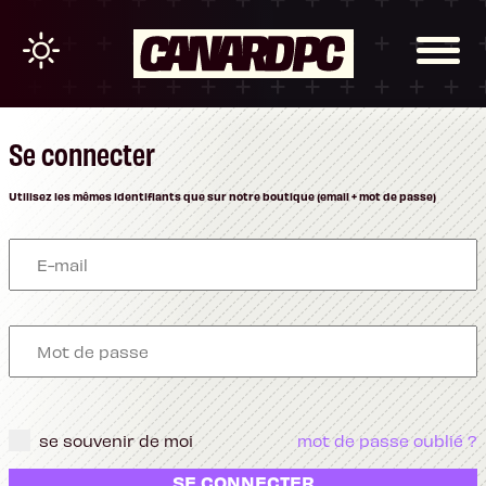
Se connecter
Utilisez les mêmes identifiants que sur notre boutique (email + mot de passe)
se souvenir de moi
mot de passe oublié ?
SE CONNECTER