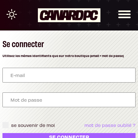
Se connecter
Utilisez les mêmes identifiants que sur notre boutique (email + mot de passe)
se souvenir de moi
mot de passe oublié ?
SE CONNECTER