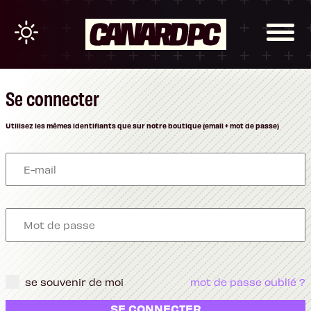
Se connecter
Utilisez les mêmes identifiants que sur notre boutique (email + mot de passe)
se souvenir de moi
mot de passe oublié ?
SE CONNECTER