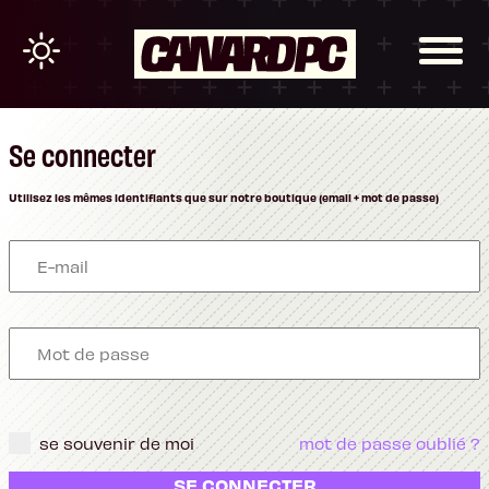
Se connecter
Utilisez les mêmes identifiants que sur notre boutique (email + mot de passe)
se souvenir de moi
mot de passe oublié ?
SE CONNECTER