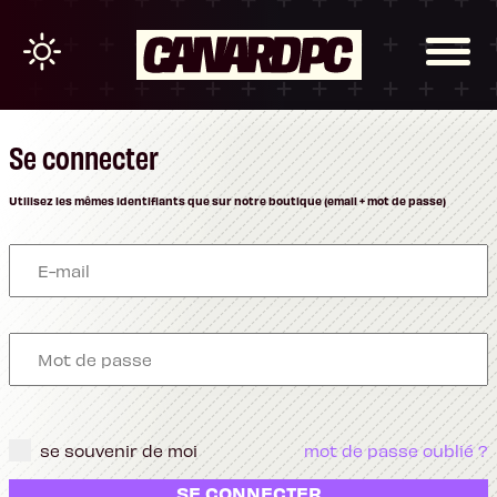
Se connecter
Utilisez les mêmes identifiants que sur notre boutique (email + mot de passe)
se souvenir de moi
mot de passe oublié ?
SE CONNECTER