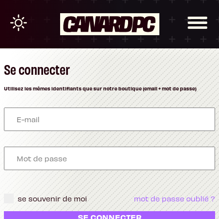
Se connecter
Utilisez les mêmes identifiants que sur notre boutique (email + mot de passe)
se souvenir de moi
mot de passe oublié ?
SE CONNECTER