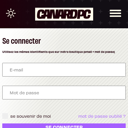
Se connecter
Utilisez les mêmes identifiants que sur notre boutique (email + mot de passe)
se souvenir de moi
mot de passe oublié ?
SE CONNECTER