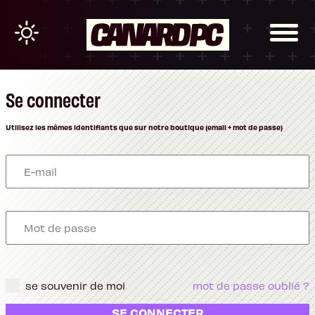
Se connecter
Utilisez les mêmes identifiants que sur notre boutique (email + mot de passe)
se souvenir de moi
mot de passe oublié ?
SE CONNECTER