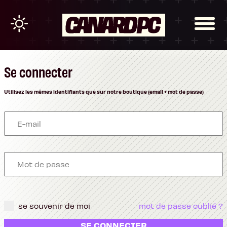
Se connecter
Utilisez les mêmes identifiants que sur notre boutique (email + mot de passe)
se souvenir de moi
mot de passe oublié ?
SE CONNECTER