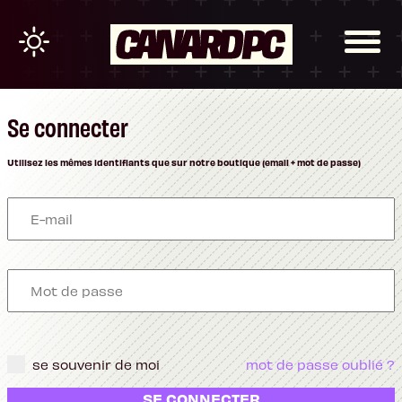
Se connecter
Utilisez les mêmes identifiants que sur notre boutique (email + mot de passe)
se souvenir de moi
mot de passe oublié ?
SE CONNECTER