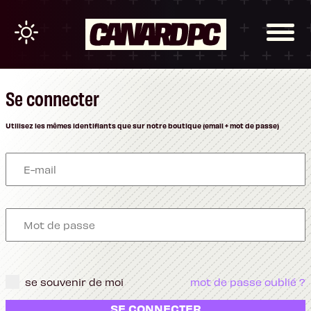
Se connecter
Utilisez les mêmes identifiants que sur notre boutique (email + mot de passe)
se souvenir de moi
mot de passe oublié ?
SE CONNECTER