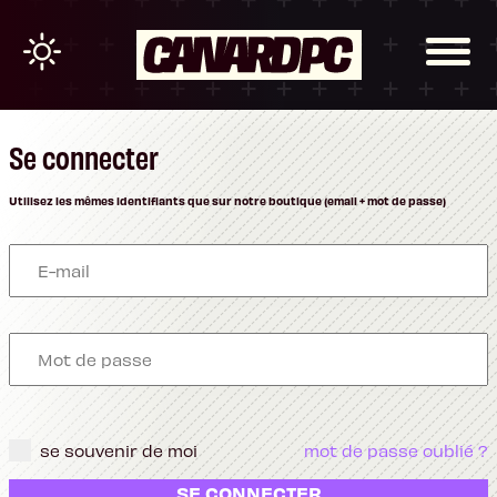
Se connecter
Utilisez les mêmes identifiants que sur notre boutique (email + mot de passe)
se souvenir de moi
mot de passe oublié ?
SE CONNECTER