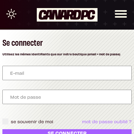
Se connecter
Utilisez les mêmes identifiants que sur notre boutique (email + mot de passe)
se souvenir de moi
mot de passe oublié ?
SE CONNECTER