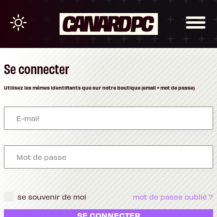
Se connecter
Utilisez les mêmes identifiants que sur notre boutique (email + mot de passe)
se souvenir de moi
mot de passe oublié ?
SE CONNECTER