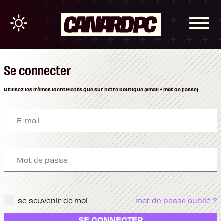
Se connecter
Utilisez les mêmes identifiants que sur notre boutique (email + mot de passe)
se souvenir de moi
mot de passe oublié ?
SE CONNECTER