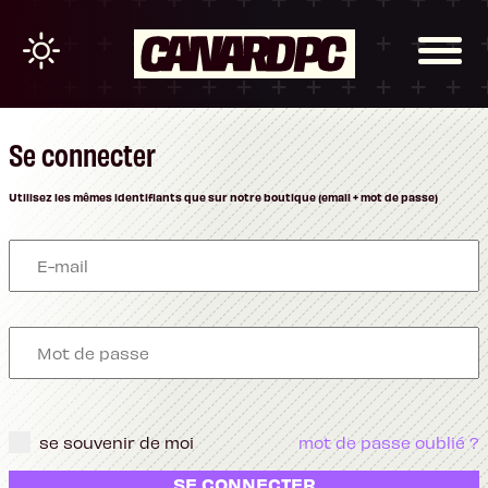
Se connecter
Utilisez les mêmes identifiants que sur notre boutique (email + mot de passe)
se souvenir de moi
mot de passe oublié ?
SE CONNECTER