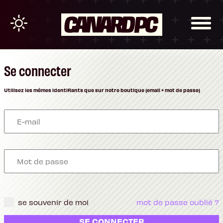
Se connecter
Utilisez les mêmes identifiants que sur notre boutique (email + mot de passe)
se souvenir de moi
mot de passe oublié ?
SE CONNECTER