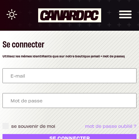
Se connecter
Utilisez les mêmes identifiants que sur notre boutique (email + mot de passe)
se souvenir de moi
mot de passe oublié ?
SE CONNECTER