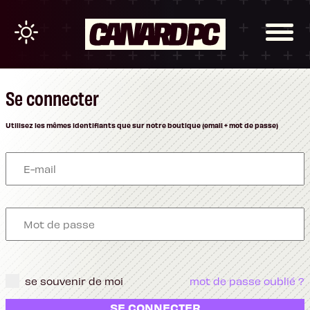
Se connecter
Utilisez les mêmes identifiants que sur notre boutique (email + mot de passe)
se souvenir de moi
mot de passe oublié ?
SE CONNECTER