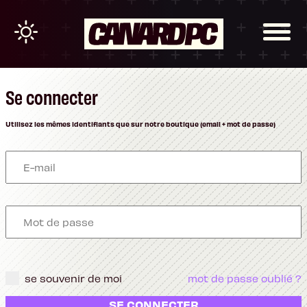
Se connecter
Utilisez les mêmes identifiants que sur notre boutique (email + mot de passe)
se souvenir de moi
mot de passe oublié ?
SE CONNECTER