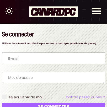
Se connecter
Utilisez les mêmes identifiants que sur notre boutique (email + mot de passe)
se souvenir de moi
mot de passe oublié ?
SE CONNECTER