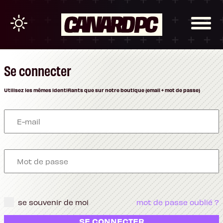
Se connecter
Utilisez les mêmes identifiants que sur notre boutique (email + mot de passe)
se souvenir de moi
mot de passe oublié ?
SE CONNECTER