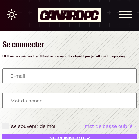
Se connecter
Utilisez les mêmes identifiants que sur notre boutique (email + mot de passe)
se souvenir de moi
mot de passe oublié ?
SE CONNECTER