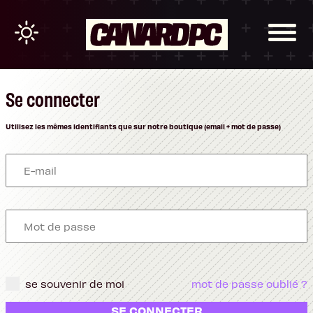
Se connecter
Utilisez les mêmes identifiants que sur notre boutique (email + mot de passe)
se souvenir de moi
mot de passe oublié ?
SE CONNECTER