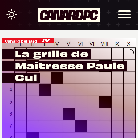
Canard peinard
La grille de
Maîtresse Paule
Cul