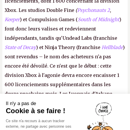
licenciements, dont 1 600 concernant la division
Xbox. Les studios Double Fine
(
Psychonauts 2
,
Keeper
) et Compulsion Games (
South of Midnight
)
font donc leurs valises et redeviennent
indépendants, tandis qu'Undead Labs (franchise
State of Decay
) et Ninja Theory (franchise
Hellblade
)
sont revendus – le nom des acheteurs n'a pas
encore été dévoilé. Ce n'est que le début : cette
division Xbox à l'agonie devra encore encaisser 1
600 licenciements supplémentaires dans les
douze prochains mois. Les Lyonnais d'Arkane
(Dishonored,
Deathloop
) pourraient faire partie des
Il n'y a pas de
Canard PC
Cookie à se faire !
prochaines victimes, puisque Microsoft a confirmé
Kiosque numérique
Ce site n'a recours à aucun tracker
vouloir se séparer du studio.
A.
Boutique
externe, ne partage avec personne ses