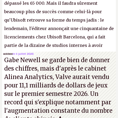
dépassé les 65 000. Mais il faudra sûrement
beaucoup plus de succès comme celui-là pour
qu'Ubisoft retrouve sa forme du temps jadis : le
lendemain, l'éditeur annonçait une cinquantaine de
licenciements chez Ubisoft Barcelona, qui a fait
partie de la dizaine de studios internes à avoir
travaillé sur cet
Assassin's Creed
sous la direction
ackboo
le 11 juillet 2026
Gabe Newell se garde bien de donner
d'Ubisoft Singapour.
A.
des chiffres, mais d'après le cabinet
Alinea Analytics, Valve aurait vendu
pour 11,1 milliards de dollars de jeux
sur le premier semestre 2026. Un
record qui s'explique notamment par
l'augmentation constante du nombre