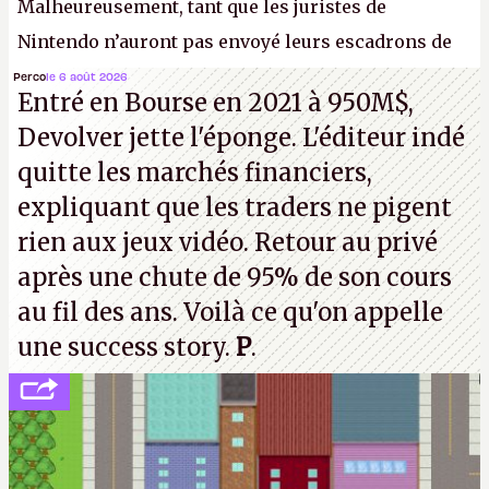
Malheureusement, tant que les juristes de
Nintendo n’auront pas envoyé leurs escadrons de
la mort judiciaires pour distribuer du copyright
Perco
le 6 août 2026
Entré en Bourse en 2021 à 950M$,
strike à tour de bras, l'Oncle Sam continuera
Devolver jette l'éponge. L'éditeur indé
d'étaler sa confiture intellectuelle sur vos
quitte les marchés financiers,
souvenirs d'enfance.
P.
expliquant que les traders ne pigent
rien aux jeux vidéo. Retour au privé
après une chute de 95% de son cours
au fil des ans. Voilà ce qu'on appelle
une success story.
P
.