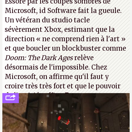
Essoré par les coupes sombres de
rebondir au mieux
.
P.
Microsoft, id Software fait la gueule.
Un vétéran du studio
tacle
sévèrement Xbox
, estimant que la
direction
« ne comprend rien à l'art »
et que boucler un blockbuster comme
Doom: The Dark Ages
relève
désormais de l'impossible. Chez
Microsoft, on affirme qu'il faut y
croire très très fort et que le pouvoir
de l'amitié suffira.
P.