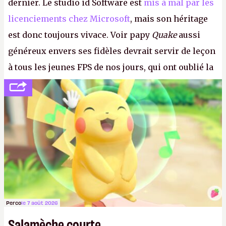
dernier. Le studio id Software est
mis à mal par les
licenciements chez Microsoft
, mais son héritage
est donc toujours vivace. Voir papy
Quake
aussi
généreux envers ses fidèles devrait servir de leçon
à tous les jeunes FPS de nos jours, qui ont oublié la
politesse et le respect envers leurs joueurs et les
anciens. Il leur faudrait une bonne guerre des
consoles à ces petits cons !
P.
Perco
le 7 août 2026
Salamèche courte