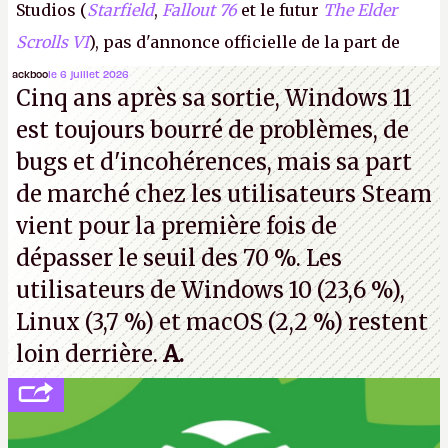
Studios (
Starfield
,
Fallout 76
et le futur
The Elder
Scrolls VI
), pas d'annonce officielle de la part de
Microsoft, mais le syndicat des employés confirme
ackboo
le 6 juillet 2026
Cinq ans après sa sortie, Windows 11
de nombreux licenciements.
A.
est toujours bourré de problèmes, de
bugs et d'incohérences, mais sa part
de marché chez les utilisateurs Steam
vient pour la première fois de
dépasser le seuil des 70 %. Les
utilisateurs de Windows 10 (23,6 %),
Linux (3,7 %) et macOS (2,2 %) restent
loin derrière.
A.