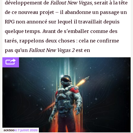
développement de
Fallout New Vegas
, serait à la tête
de ce nouveau projet – il abandonne un passage un
RPG non annoncé sur lequel il travaillait depuis
quelque temps. Avant de s'emballer comme des
tarés, rappelons deux choses : cela ne confirme
pas qu'un
Fallout New Vegas 2
est en
développement (pour ce que l'on sait, ils bossent
peut-être sur
Fallout Football
ou
Fallout vs. Les
Lapins Crétins)
et l'Obsidian d'aujourd'hui n'est plus
le même studio qu'il y a 15 ans. Mais bon, OK, on
peut commencer à fantasmer.
A.
ackboo
le 7 juillet 2026