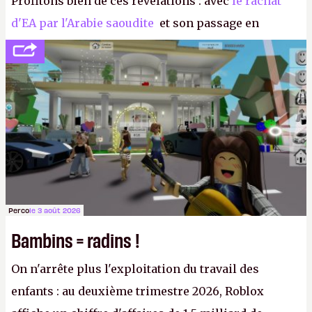
Profitons bien de ces révélations : avec
le rachat
d'EA par l'Arabie saoudite
et son passage en
société privée, l'éditeur n'aura bientôt plus
l'obligation de publier ses bilans. Encore une
victoire pour la transparence.
P.
Perco
le 3 août 2026
Bambins = radins !
On n'arrête plus l'exploitation du travail des
enfants : au deuxième trimestre 2026, Roblox