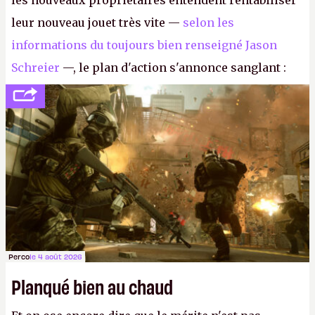
les nouveaux propriétaires entendent rentabiliser
leur nouveau jouet très vite —
selon les
informations du toujours bien renseigné Jason
Schreier
—, le plan d'action s'annonce sanglant :
réductions de coûts drastiques, fermetures de
studios et licenciements massifs. En gros, essorer
FC
et
Battlefield
, puis virer le reste.
P.
Perco
le 4 août 2026
Planqué bien au chaud