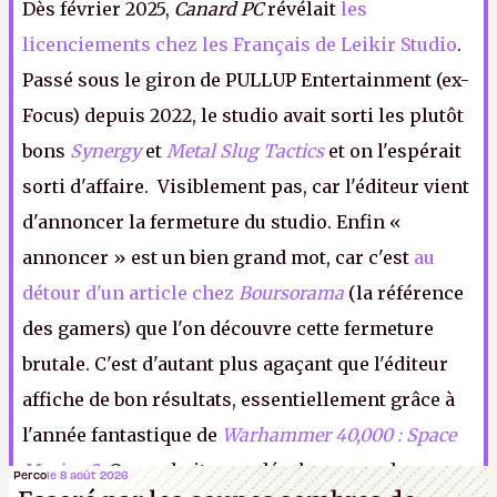
Dès février 2025,
Canard PC
révélait
les
licenciements chez les Français de Leikir Studio
.
Passé sous le giron de PULLUP Entertainment (ex-
Focus) depuis 2022, le studio avait sorti les plutôt
bons
Synergy
et
Metal Slug Tactics
et on l'espérait
sorti d'affaire. Visiblement pas, car l'éditeur vient
d'annoncer la fermeture du studio. Enfin «
annoncer » est un bien grand mot, car c'est
au
détour d'un article chez
Boursorama
(la référence
des gamers) que l'on découvre cette fermeture
brutale. C'est d'autant plus agaçant que l'éditeur
affiche de bon résultats, essentiellement grâce à
l'année fantastique de
Warhammer 40,000 : Space
Marine 2
.
On souhaite aux développeurs de
Perco
le 8 août 2026