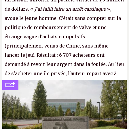
de dollars. «
J'ai failli faire un arrêt cardiaque
»,
avoue le jeune homme. C'était sans compter sur la
politique de remboursement de Valve et une
étrange vague d'achats compulsifs
(principalement venus de Chine, sans même
lancer le jeu). Résultat : 6 707 acheteurs ont
demandé à revoir leur argent dans la foulée. Au lieu
de s'acheter une île privée, l'auteur repart avec à
peine 2 000 dollars en poche. C'est toujours plus
cher payé que le temps passé à dev, mais ça
apprendra aux petits malins qu'on ne braque pas
Gabe Newell aussi facilement.
P.