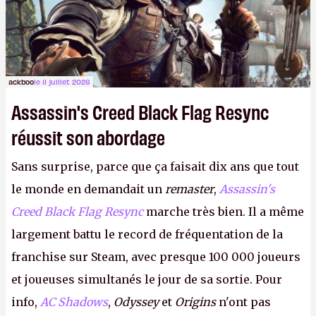
ackboo
le 11 juillet 2026
Assassin's Creed Black Flag Resync
réussit son abordage
Sans surprise, parce que ça faisait dix ans que tout
le monde en demandait un
remaster
,
Assassin's
Creed Black Flag Resync
marche très bien. Il a même
largement battu le record de fréquentation de la
franchise sur Steam, avec presque 100 000 joueurs
et joueuses simultanés le jour de sa sortie. Pour
info,
AC Shadows
,
Odyssey
et
Origins
n'ont pas