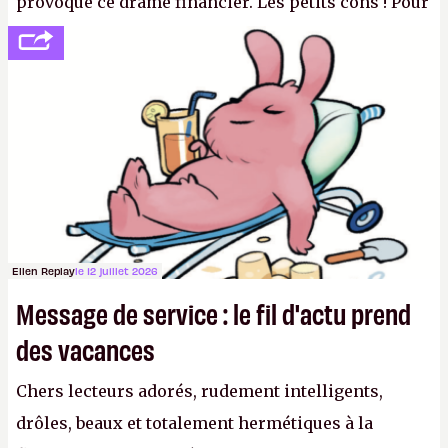
provoqué ce drame financier. Les petits cons ! Pour
se consoler, le PDG David Baszucki peut compter
sur le déblocage du jeu en Russie et l'explosion des
joueurs majeurs (+32 %). L'avenir appartient donc
aux adultes, qui ne sont jamais que des enfants
avec du pouvoir d'achat.
P.
Ellen Replay
le 12 juillet 2026
Message de service : le fil d'actu prend
des vacances
Chers lecteurs adorés, rudement intelligents,
drôles, beaux et totalement hermétiques à la